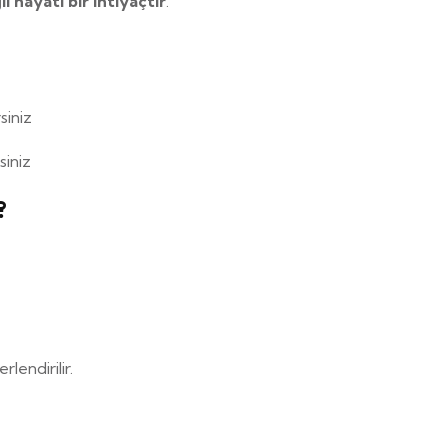
il hayati bir ihtiyaçtır
.
siniz
siniz
?
lendirilir.