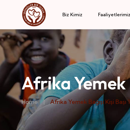
Biz Kimiz
Faaliyetlerimi
Afrika Yemek 
Home
|
Afrika Yemek Bağışı Kişi Başı 