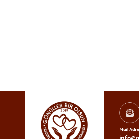
Mail Adre
info@g