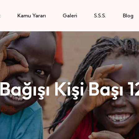
z
Kamu Yararı
Galeri
S.S.S.
Blog
Bağışı Kişi Başı 
120 TL