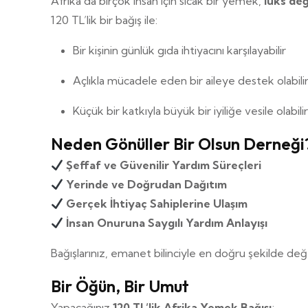
Afrika’da birçok insan için sıcak bir yemek,
lüks değ
120 TL’lik bir bağış ile:
Bir kişinin günlük gıda ihtiyacını karşılayabilir
Açlıkla mücadele eden bir aileye destek olabilir
Küçük bir katkıyla büyük bir iyiliğe vesile olabilir
Neden Gönüller Bir Olsun Derneği
Şeffaf ve Güvenilir Yardım Süreçleri
Yerinde ve Doğrudan Dağıtım
Gerçek İhtiyaç Sahiplerine Ulaşım
İnsan Onuruna Saygılı Yardım Anlayışı
Bağışlarınız, emanet bilinciyle en doğru şekilde değer
Bir Öğün, Bir Umut
Yapacağınız
120 TL’lik Afrika Yemek Bağışı
;