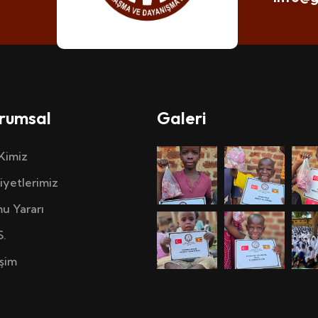
rumsal
Galeri
 Kimiz
iyetlerimiz
u Yararı
S.
işim