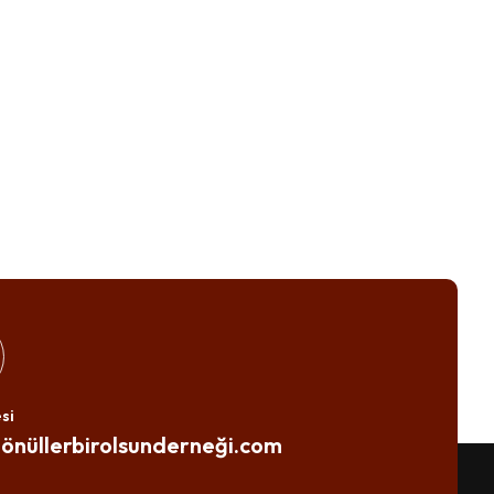
si
önüllerbirolsunderneği.com