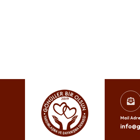
Mail Adre
info@g