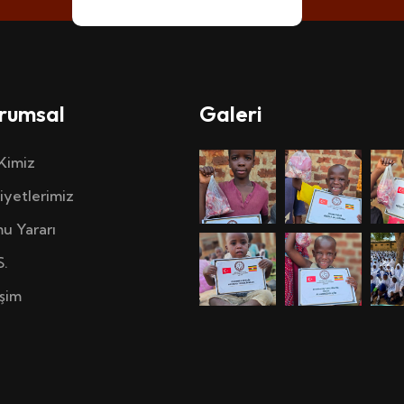
rumsal
Galeri
 Kimiz
iyetlerimiz
u Yararı
S.
işim